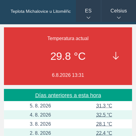
ES
Celsius
Teplota Michalovice u Litoměřic
Temperatura actual
29.8 °C
6.8.2026 13:31
Días anteriores a esta hora
5. 8. 2026
31.3 °C
4. 8. 2026
32.5 °C
3. 8. 2026
28.1 °C
2. 8. 2026
22.4 °C